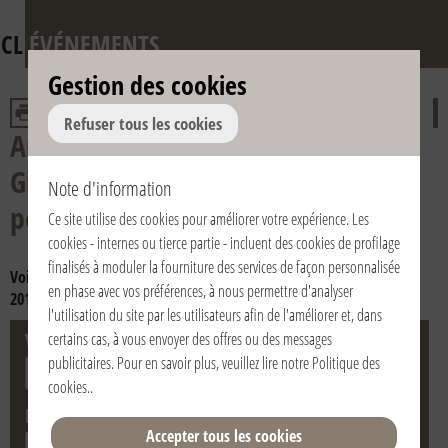
CL
ÉVÉNEMENTS
Gestion des cookies
Refuser tous les cookies
Anniversaire de la mort de don
Giussani et de la reconnaissance
Note d'information
pontificale de la Fraternité
Ce site utilise des cookies pour améliorer votre expérience. Les
cookies - internes ou tierce partie - incluent des cookies de profilage
finalisés à moduler la fourniture des services de façon personnalisée
Voir par année:
2024
2023
2022
2021
2020
2019
2018
2017
en phase avec vos préférences, à nous permettre d'analyser
2016
2015
2014
2013
2012
2011
2010
2009
2008
2007
2006
l'utilisation du site par les utilisateurs afin de l'améliorer et, dans
Ville
Pays
certains cas, à vous envoyer des offres ou des messages
publicitaires. Pour en savoir plus, veuillez lire notre
Politique des
cookies.
.
Date
Accepter tous les cookies