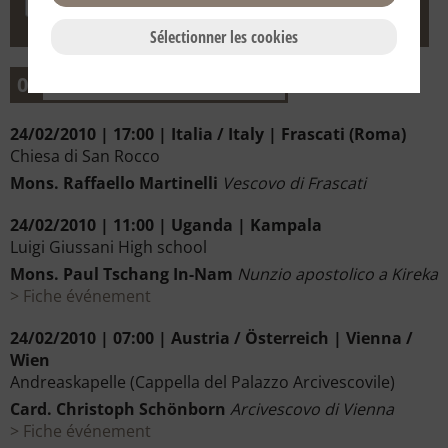
Sélectionner les cookies
02
Février
24/02/2010 | 17:00 | Italia / Italy | Frascati (Roma)
Chiesa di San Rocco
Mons. Raffaello Martinelli
Vescovo di Frascati
24/02/2010 | 11:00 | Uganda | Kampala
Luigi Giussani High school
Mons. Paul Tschang In-Nam
Nunzio apostolico a Kireka
Fiche événement
24/02/2010 | 07:00 | Austria / Österreich | Vienna /
Wien
Andreaskapelle (Cappella del Palazzo Arcivescovile)
Card. Christoph Schönborn
Arcivescovo di Vienna
Fiche événement