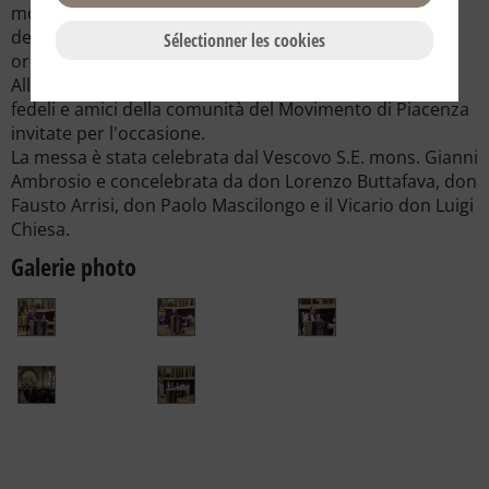
morte di don Giussani e del riconoscimento pontificio
della Fraternità è stata celebrata venerdì 2 marzo alle
Sélectionner les cookies
ore 21.00 nella Chiesa di Santa Rita a Piacenza.
Alla celebrazione hanno partecipato circa duecento
fedeli e amici della comunità del Movimento di Piacenza
invitate per l'occasione.
La messa è stata celebrata dal Vescovo S.E. mons. Gianni
Ambrosio e concelebrata da don Lorenzo Buttafava, don
Fausto Arrisi, don Paolo Mascilongo e il Vicario don Luigi
Chiesa.
Galerie photo