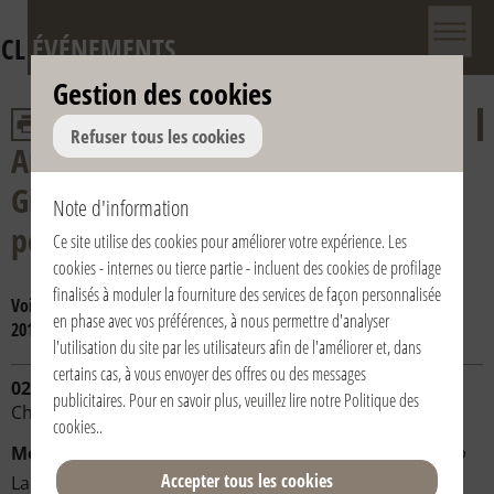
CL
ÉVÉNEMENTS
Gestion des cookies
Refuser tous les cookies
Anniversaire de la mort de don
Giussani et de la reconnaissance
Note d'information
pontificale de la Fraternité
Ce site utilise des cookies pour améliorer votre expérience. Les
cookies - internes ou tierce partie - incluent des cookies de profilage
finalisés à moduler la fourniture des services de façon personnalisée
Voir par année:
2024
2023
2022
2021
2020
2019
2018
2017
en phase avec vos préférences, à nous permettre d'analyser
2016
2015
2014
2013
2012
2011
2010
2009
2008
2007
2006
l'utilisation du site par les utilisateurs afin de l'améliorer et, dans
certains cas, à vous envoyer des offres ou des messages
02/03/2018 | 21:15 | Italia / Italy | Piacenza
publicitaires. Pour en savoir plus, veuillez lire notre
Politique des
Chiesa di Santa Rita
cookies.
.
Mons. Gianni Ambrosio
-
Vescovo di Piacenza-Bobbio
Accepter tous les cookies
La santa messa in occasione dell'Anniversario della