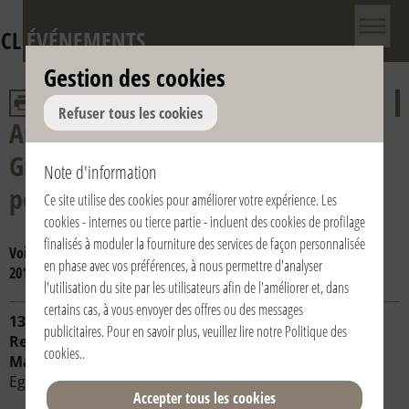
CL
ÉVÉNEMENTS
Gestion des cookies
Refuser tous les cookies
Anniversaire de la mort de don
Giussani et de la reconnaissance
Note d'information
pontificale de la Fraternité
Ce site utilise des cookies pour améliorer votre expérience. Les
cookies - internes ou tierce partie - incluent des cookies de profilage
finalisés à moduler la fourniture des services de façon personnalisée
Voir par année:
2024
2023
2022
2021
2020
2019
2018
2017
en phase avec vos préférences, à nous permettre d'analyser
2016
2015
2014
2013
2012
2011
2010
2009
2008
2007
2006
l'utilisation du site par les utilisateurs afin de l'améliorer et, dans
certains cas, à vous envoyer des offres ou des messages
13/03/2022 | 11:30 | Repubblica di Mauritius /
publicitaires. Pour en savoir plus, veuillez lire notre
Politique des
Republic of Mauritius / République de Maurice | Ile
cookies.
.
Maurice / Île Maurice / Moris
Eglise de Montmartre
Accepter tous les cookies