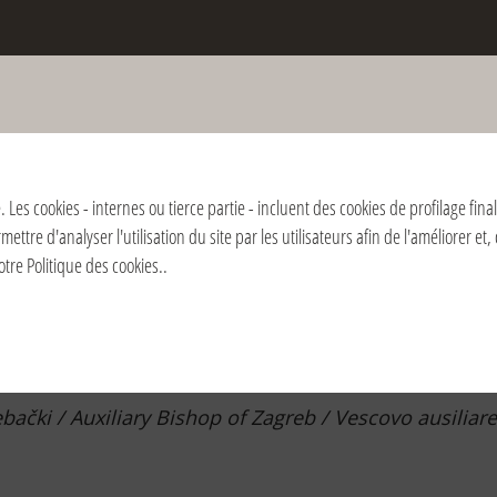
la mort de don Giussani et de la
ntificale de la Fraternité
. Les cookies - internes ou tierce partie - incluent des cookies de profilage fin
tre d'analyser l'utilisation du site par les utilisateurs afin de l'améliorer et
9
2018
2017
2016
2015
2014
2013
2012
2011
2010
2009
notre
Politique des cookies.
.
 Hrvatska | Zagabria / Zagreb
ački / Auxiliary Bishop of Zagreb / Vescovo ausiliare