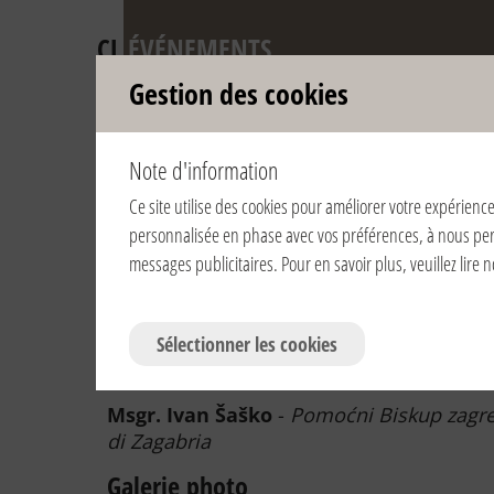
CL
ÉVÉNEMENTS
Gestion des cookies
Anniversaire de 
Note d'information
reconnaissance po
Ce site utilise des cookies pour améliorer votre expérience
personnalisée en phase avec vos préférences, à nous permet
Voir par année:
2024
2023
2022
2021
2020
201
messages publicitaires. Pour en savoir plus, veuillez lire 
2008
2007
2006
Sélectionner les cookies
06/03/2022 | 18:30 | Croazia / Croatia /
Župna Crkva Tijela Kristova
Msgr. Ivan Šaško
-
Pomoćni Biskup zagreb
di Zagabria
Galerie photo