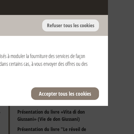
Refuser tous les cookies
Anniversaire de la mort de don Giussani
et de la reconnaissance pontificale de la
Fraternité
alisés à moduler la fourniture des services de façon
Présentations de livres de Luigi Giussani
, dans certains cas, à vous envoyer des offres ou des
Rencontres avec le Saint Père
Journées de début d’année
Exercices spirituels
Accepter tous les cookies
Pèlerinages
Présentation du livre «Vita di don
Giussani» (Vie de don Giussani)
Présentation du livre "Le réveil de