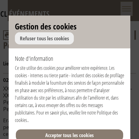
CL
ÉVÉNEMENTS
Gestion des cookies
Refuser tous les cookies
Pèlerinages
Note d'information
Lieu:
Macerata-Lorette
Częstochowa
Lorette
Lourdes
Ce site utilise des cookies pour améliorer votre expérience. Les
cookies - internes ou tierce partie - incluent des cookies de profilage
02/06/2007 | Italia / Italy | Macerata-Loreto
finalisés à moduler la fourniture des services de façon personnalisée
XXIX Pellegrinaggio a piedi da Macerata a Loreto -
en phase avec vos préférences, à nous permettre d'analyser
XXIX Pilgrimage from Macerata to Loreto - XXIX
l'utilisation du site par les utilisateurs afin de l'améliorer et, dans
Peregrinación a pie de Macerata a Loreto - XXIX
certains cas, à vous envoyer des offres ou des messages
Peregrinação a pé de Macerata a Loreto
publicitaires. Pour en savoir plus, veuillez lire notre
Politique des
cookies.
.
Erano circa 65mila i partecipanti alla XXIX edizione del
pellegrinaggio a piedi Macerata-Loreto. Dopo la messa
celebrata allo stadio Helvia Recina di Macerata e
Accepter tous les cookies