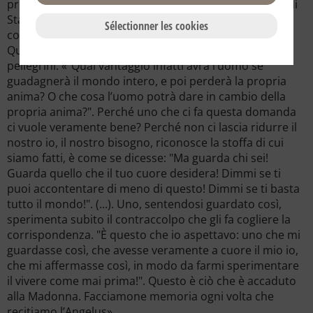
presieduta dal cardinale Tarcisio Bertone (segretario di
Stato Vaticano), ha avuto inzio il pellegrinaggio,
Sélectionner les cookies
conclusosi alla Casa Santa di Loreto.
Questo il messaggio di don Julián Carrón a tutti i
pellegrini: «"Qual vantaggio infatti avrà l’uomo se
guadagnerà il mondo intero, e poi perderà la propria
anima? O che cosa l’uomo potrà dare in cambio della
propria anima?". Perché uno che ci fa questa domanda
ci vuole veramente bene? Perché non ci lascia ridurre il
nostro io, il nostro bisogno, riconosce la stoffa di cui
siamo fatti, è come se dicesse: "Ma guarda chi sei!
Guarda quello che il tuo cuore desidera! Dimmi se ti
puoi accontentare di meno di questo! Dimmi se ti basta
tutto il mondo!". (...). Uno, sentendosi guardato così,
sperimenta subito il contraccolpo che gli fa cogliere la
corrispondenza. "È questo che io aspettavo: uno che mi
guardasse così, che avesse veramente a cuore il mio io,
che mi affermasse così, in modo da farmi sperimentare
il vivere come mai prima!". Questo è ciò che è accaduto
alla Madonna. Facciamone memoria ogni volta che
recitiamo l’Angelus».