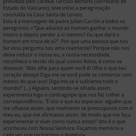
presidida pelo cardeal Tarcisio Bertone (Secretário de
Estado do Vaticano), teve início a peregrinação
concluída na Casa Santa de Loreto.
Esta é a mensagem de padre Julian Carrón a todos os
peregrinos: «"Que adianta ao homem ganhar o mundo
inteiro e depois perder a si mesmo? Ou que dará o
homem em troca de si?". Por que uma pessoa que nos
faz essa pergunta nos ama realmente? Porque não nos
deixa reduzir o nosso eu, a nossa necessidade,
reconhece o tecido do qual somos feitos, é como se
dissesse: "Mas olhe para quem você é! Olhe o que seu
coração deseja! Diga-me se você pode se contentar com
menos do que isso! Diga-me se é suficiente todo o
mundo!" (...) Alguém, sentindo-se olhada assim,
experimenta logo o contragolpe que nos faz colher a
correspondência. "È isto o que eu esperava: alguém que
me olhasse assim, que realmente se preocupasse com o
meu eu, que me afirmasse assim, de modo que me faça
experimentar o viver como nunca antes!" Isto é o que
aconteceu com Nossa Senhora. Façamos memória a
cada vez que recitarmos o Angelus».