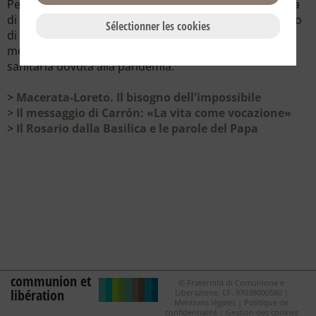
Pellegrinaggio Macerata-Loreto si svolgerà sotto forma
di una veglia, la sera del 13 giugno alle 21, nel Santuario
Sélectionner les cookies
di Loreto, e si potrà seguire in diretta su TV2000: una
modalità nuova, nata dai limiti imposti dall’emergenza
sanitaria dovuta alla pandemia.
>
Macerata-Loreto. Il bisogno dell'impossibile
>
Il messaggio di Carrón: «La vita come vocazione»
>
Il Rosario dalla Basilica e le parole del Papa
communion et
© Fraternità di Comunione e
libération
Liberazione. CF. 97038000580 |
Mentions légales
|
Politique de
confidentialité
|
Gestion des cookies