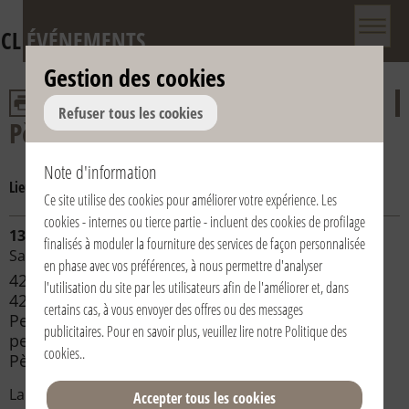
CL
ÉVÉNEMENTS
Gestion des cookies
Refuser tous les cookies
Pèlerinages
Note d'information
Lieu:
Macerata-Lorette
Częstochowa
Lorette
Lourdes
Ce site utilise des cookies pour améliorer votre expérience. Les
cookies - internes ou tierce partie - incluent des cookies de profilage
13/06/2020 | Italia / Italy | Loreto
finalisés à moduler la fourniture des services de façon personnalisée
Santuario
en phase avec vos préférences, à nous permettre d'analyser
42° Pellegrinaggio a piedi da Macerata a Loreto -
l'utilisation du site par les utilisateurs afin de l'améliorer et, dans
42st Pilgrimage from Macerata to Loreto - 42ª
certains cas, à vous envoyer des offres ou des messages
Peregrinación a pie de Macerata a Loreto - 42°
publicitaires. Pour en savoir plus, veuillez lire notre
Politique des
peregrinação a pé Macerata-Loreto - 42e
cookies.
.
Pèlerinage à pieds de Macerata à Lorette
La quarantaduesima edizione dello storico
Accepter tous les cookies