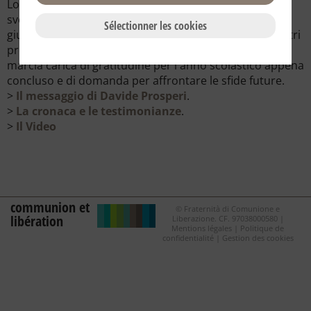
Lo storico pellegrinaggio, da Macerata a Loreto, si è
svolto nella notte tra sabato 10 giugno e domenica 11
Sélectionner les cookies
giugno 2023. Una notte in cammino, ventotto chilometri
pregando e cantando fino alla Casa dell’Annuncio. Una
marcia carica di gratitudine per l'anno scolastico appena
concluso e di domanda per affrontare le sfide future.
>
Il messaggio di Davide Prosperi
.
>
La cronaca e le testimonianze
.
>
Il Video
communion et
© Fraternità di Comunione e
libération
Liberazione. CF. 97038000580 |
Mentions légales
|
Politique de
confidentialité
|
Gestion des cookies