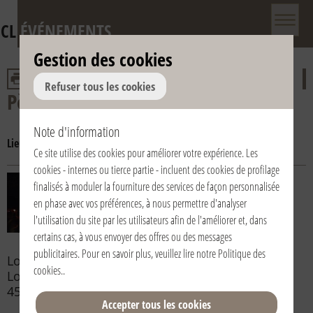
CL
ÉVÉNEMENTS
Gestion des cookies
Refuser tous les cookies
Pèlerinages
Note d'information
Lieu:
Macerata-Lorette
Częstochowa
Lorette
Lourdes
Ce site utilise des cookies pour améliorer votre expérience. Les
cookies - internes ou tierce partie - incluent des cookies de profilage
10/06/2023 | Italia / Italy |
finalisés à moduler la fourniture des services de façon personnalisée
Macerata-Loreto
en phase avec vos préférences, à nous permettre d'analyser
45° Pellegrinaggio a piedi da
l'utilisation du site par les utilisateurs afin de l'améliorer et, dans
Macerata a Loreto - 45st
certains cas, à vous envoyer des offres ou des messages
Pilgrimage from Macerata to
publicitaires. Pour en savoir plus, veuillez lire notre
Politique des
Loreto - 45ª Peregrinación a pie de Macerata a
cookies.
.
Loreto - 45° peregrinação a pé Macerata-Loreto -
45e Pèlerinage à pieds de Macerata à Lorette
Accepter tous les cookies